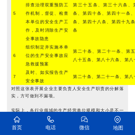
排查治理双重预防工
第三十五条、第三十六条、
5
作机制，督促、检查
条、第四十条、第四十一条
本单位的安全生产工
条、第四十八条、第四十九
作，及时消除生产安
条
全事故隐患
组织制定并实施本单
第二十条、第二十一条、第
6
位的生产安全事故应
八十五条、第八十六条、第八
急救援预案
及时、如实报告生产
7
第二十条、第二十一条、第八
安全事故
对照这张表开展企业主要负责人安全生产职责的分解落
实，方可做到不漏项。
实际上，各行业领域的生产经营单位规模和大小是不一
样的，所以根据生产经营单位的不同其主要负责人安全
生产职责内容和分解是不一样的，但都在七项职责内，
首页
电话
微信
地图
其分解内容涵盖在“50条职责”范围内。简单来讲，所有